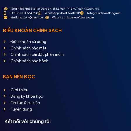
Tầng 4 Toà Nhà Stellar Garden, 35 Lê Văn Thiêm, Thanh Xuân, HN
Hotline: 0335648286
WhatsApp: +84 335 648 286
Telegram: @vietlongmkt
vietlong.work@gmail.com
Website: mktcaresoftware.com
ĐIỀU KHOẢN CHÍNH SÁCH
Điều khoản sử dụng
Chính sách bảo mật
Chính sách cài đặt phần mềm
Chính sách bảo hành
BẠN NÊN ĐỌC
Giới thiệu
Đăng ký khóa học
Tin tức & sự kiện
Tuyển dụng
Kết nối với chúng tôi