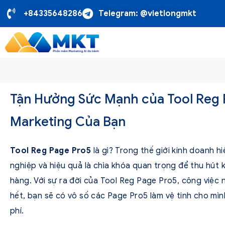
+84335648286
Telegram: @vietlongmkt
Tận Hưởng Sức Mạnh của Tool Reg 
Marketing Của Bạn
Tool Reg Page Pro5
là gì? Trong thế giới kinh doanh h
nghiệp và hiệu quả là chìa khóa quan trọng để thu hú
hàng. Với sự ra đời của Tool Reg Page Pro5, công việc 
hết, bạn sẽ có vô số các Page Pro5 làm vệ tinh cho mì
phí.