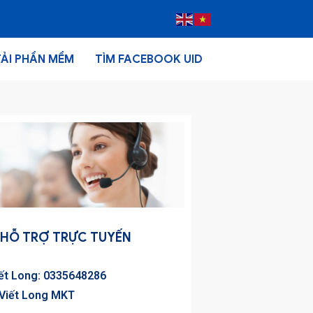
TẢI PHẦN MỀM
TÌM FACEBOOK UID
HỖ TRỢ TRỰC TUYẾN
iết Long: 0335648286
 Viết Long MKT