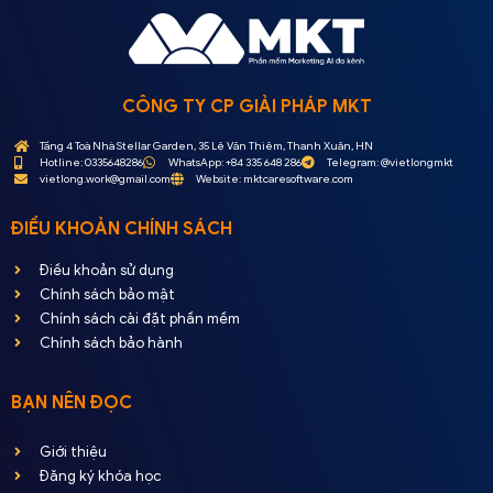
CÔNG TY CP GIẢI PHÁP MKT
Tầng 4 Toà Nhà Stellar Garden, 35 Lê Văn Thiêm, Thanh Xuân, HN
Hotline: 0335648286
WhatsApp: +84 335 648 286
Telegram: @vietlongmkt
vietlong.work@gmail.com
Website: mktcaresoftware.com
ĐIỀU KHOẢN CHÍNH SÁCH
Điều khoản sử dụng
Chính sách bảo mật
Chính sách cài đặt phần mềm
Chính sách bảo hành
BẠN NÊN ĐỌC
Giới thiệu
Đăng ký khóa học