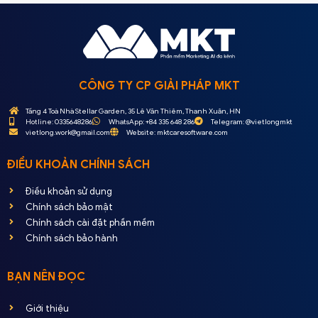
CÔNG TY CP GIẢI PHÁP MKT
Tầng 4 Toà Nhà Stellar Garden, 35 Lê Văn Thiêm, Thanh Xuân, HN
Hotline: 0335648286
WhatsApp: +84 335 648 286
Telegram: @vietlongmkt
vietlong.work@gmail.com
Website: mktcaresoftware.com
ĐIỀU KHOẢN CHÍNH SÁCH
Điều khoản sử dụng
Chính sách bảo mật
Chính sách cài đặt phần mềm
Chính sách bảo hành
BẠN NÊN ĐỌC
Giới thiệu