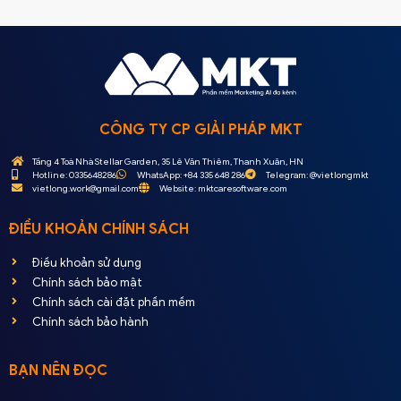
CÔNG TY CP GIẢI PHÁP MKT
Tầng 4 Toà Nhà Stellar Garden, 35 Lê Văn Thiêm, Thanh Xuân, HN
Hotline: 0335648286
WhatsApp: +84 335 648 286
Telegram: @vietlongmkt
vietlong.work@gmail.com
Website: mktcaresoftware.com
ĐIỀU KHOẢN CHÍNH SÁCH
Điều khoản sử dụng
Chính sách bảo mật
Chính sách cài đặt phần mềm
Chính sách bảo hành
BẠN NÊN ĐỌC