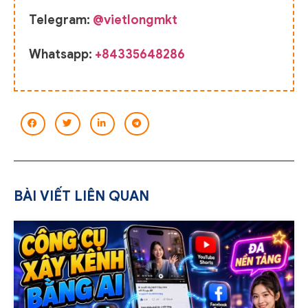
Telegram:
@vietlongmkt
Whatsapp:
+84335648286
BÀI VIẾT LIÊN QUAN