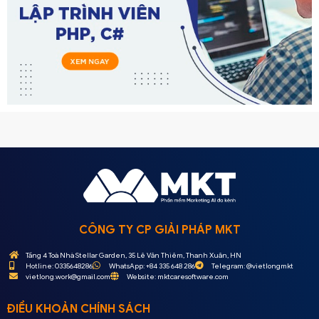
CÔNG TY CP GIẢI PHÁP MKT
Tầng 4 Toà Nhà Stellar Garden, 35 Lê Văn Thiêm, Thanh Xuân, HN
Hotline: 0335648286
WhatsApp: +84 335 648 286
Telegram: @vietlongmkt
vietlong.work@gmail.com
Website: mktcaresoftware.com
ĐIỀU KHOẢN CHÍNH SÁCH