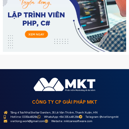
CÔNG TY CP GIẢI PHÁP MKT
Tầng 4 Toà Nhà Stellar Garden, 35 Lê Văn Thiêm, Thanh Xuân, HN
Hotline: 0335648286
WhatsApp: +84 335 648 286
Telegram: @vietlongmkt
vietlong.work@gmail.com
Website: mktcaresoftware.com