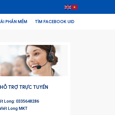
TẢI PHẦN MỀM
TÌM FACEBOOK UID
HỖ TRỢ TRỰC TUYẾN
iết Long: 0335648286
 Viết Long MKT