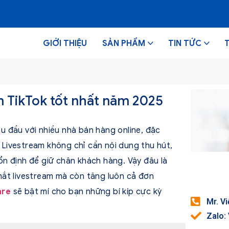
GIỚI THIỆU
SẢN PHẨM
TIN TỨC
m TikTok tốt nhất năm 2025
au đầu với nhiều nhà bán hàng online, đặc
. Livestream không chỉ cần nội dung thu hút,
n định để giữ chân khách hàng. Vậy đâu là
mắt livestream mà còn tăng luôn cả đơn
are
sẽ bật mí cho bạn những bí kíp cực kỳ
Mr. V
Zalo: