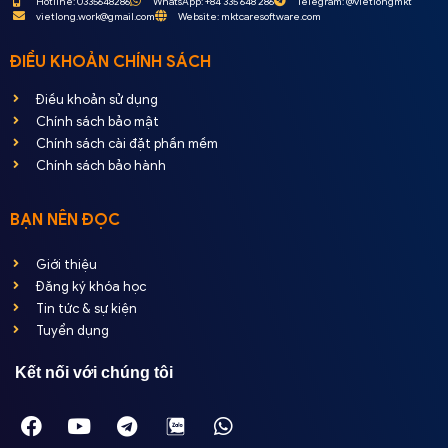
Hotline: 0335648286
WhatsApp: +84 335 648 286
Telegram: @vietlongmkt
vietlong.work@gmail.com
Website: mktcaresoftware.com
ĐIỀU KHOẢN CHÍNH SÁCH
Điều khoản sử dụng
Chính sách bảo mật
Chính sách cài đặt phần mềm
Chính sách bảo hành
BẠN NÊN ĐỌC
Giới thiệu
Đăng ký khóa học
Tin tức & sự kiện
Tuyển dụng
Kết nối với chúng tôi