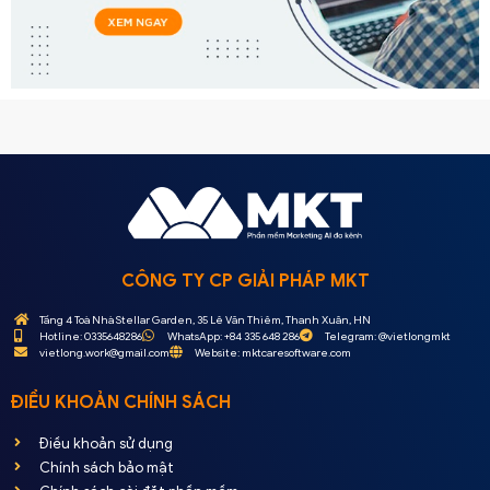
CÔNG TY CP GIẢI PHÁP MKT
Tầng 4 Toà Nhà Stellar Garden, 35 Lê Văn Thiêm, Thanh Xuân, HN
Hotline: 0335648286
WhatsApp: +84 335 648 286
Telegram: @vietlongmkt
vietlong.work@gmail.com
Website: mktcaresoftware.com
ĐIỀU KHOẢN CHÍNH SÁCH
Điều khoản sử dụng
Chính sách bảo mật