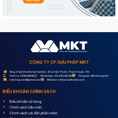
CÔNG TY CP GIẢI PHÁP MKT
Tầng 4 Toà Nhà Stellar Garden, 35 Lê Văn Thiêm, Thanh Xuân, HN
Hotline: 0335648286
WhatsApp: +84 335 648 286
Telegram: @vietlongmkt
vietlong.work@gmail.com
Website: mktcaresoftware.com
ĐIỀU KHOẢN CHÍNH SÁCH
Điều khoản sử dụng
Chính sách bảo mật
Chính sách cài đặt phần mềm