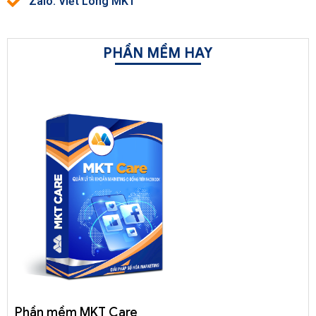
Zalo: Viết Long MKT
PHẦN MỀM HAY
Phần mềm MKT Care