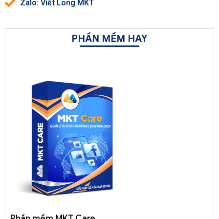
Zalo: Viết Long MKT
PHẦN MỀM HAY
Phần mềm MKT Care