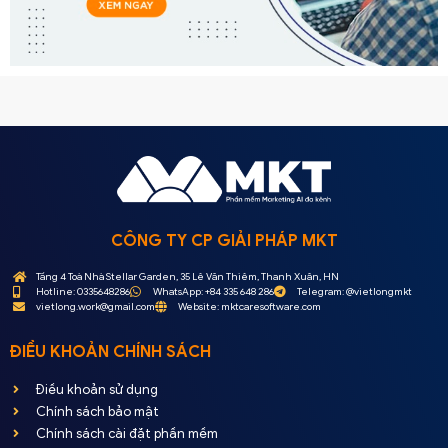
CÔNG TY CP GIẢI PHÁP MKT
Tầng 4 Toà Nhà Stellar Garden, 35 Lê Văn Thiêm, Thanh Xuân, HN
Hotline: 0335648286
WhatsApp: +84 335 648 286
Telegram: @vietlongmkt
vietlong.work@gmail.com
Website: mktcaresoftware.com
ĐIỀU KHOẢN CHÍNH SÁCH
Điều khoản sử dụng
Chính sách bảo mật
Chính sách cài đặt phần mềm