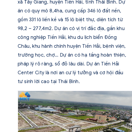
xã Tây Giang, huyện Tiền Hải, tỉnh Thái Bình. Dự
án có quy mô 8,4ha, cung cấp 346 lô đất nền,
gồm 331 lô liền kề và 15 lô biệt thự, diện tích từ
98,2 – 277,4m2. Dự án có vị trí đắc địa, gần khu
công nghiệp Tiền Hải, khu du lịch biển Đồng
Châu, khu hành chính huyện Tiền Hải, bệnh viện,
trường học, chợ… Dự án có hạ tầng hoàn thiện,
pháp lý rõ ràng, sổ đỏ lâu dài. Dự án Tiền Hải
Center City là nơi an cư lý tưởng và cơ hội đầu
tư sinh lời cao tại Thái Bình.