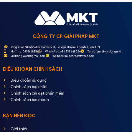
CÔNG TY CP GIẢI PHÁP MKT
Tầng 4 Toà Nhà Stellar Garden, 35 Lê Văn Thiêm, Thanh Xuân, HN
Hotline: 0335648286
WhatsApp: +84 335 648 286
Telegram: @vietlongmkt
vietlong.work@gmail.com
Website: mktcaresoftware.com
ĐIỀU KHOẢN CHÍNH SÁCH
Điều khoản sử dụng
Chính sách bảo mật
Chính sách cài đặt phần mềm
Chính sách bảo hành
BẠN NÊN ĐỌC
Giới thiệu