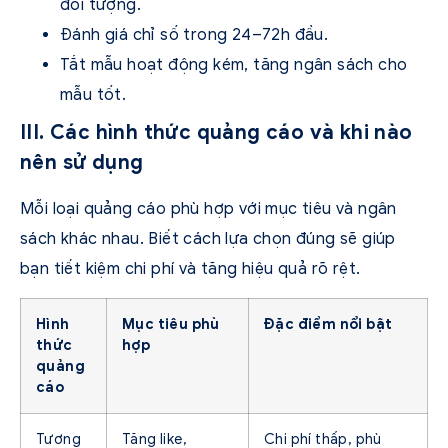
đối tượng.
Đánh giá chỉ số trong 24–72h đầu.
Tắt mẫu hoạt động kém, tăng ngân sách cho
mẫu tốt.
III. Các hình thức quảng cáo và khi nào
nên sử dụng
Mỗi loại quảng cáo phù hợp với mục tiêu và ngân
sách khác nhau. Biết cách lựa chọn đúng sẽ giúp
bạn tiết kiệm chi phí và tăng hiệu quả rõ rệt.
Hình
Mục tiêu phù
Đặc điểm nổi bật
thức
hợp
quảng
cáo
Tương
Tăng like,
Chi phí thấp, phù