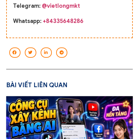
Telegram:
@vietlongmkt
Whatsapp:
+84335648286
BÀI VIẾT LIÊN QUAN