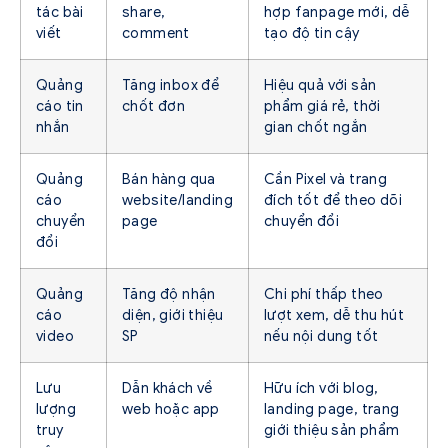
tác bài
share,
hợp fanpage mới, dễ
viết
comment
tạo độ tin cậy
Quảng
Tăng inbox để
Hiệu quả với sản
cáo tin
chốt đơn
phẩm giá rẻ, thời
nhắn
gian chốt ngắn
Quảng
Bán hàng qua
Cần Pixel và trang
cáo
website/landing
đích tốt để theo dõi
chuyển
page
chuyển đổi
đổi
Quảng
Tăng độ nhận
Chi phí thấp theo
cáo
diện, giới thiệu
lượt xem, dễ thu hút
video
SP
nếu nội dung tốt
Lưu
Dẫn khách về
Hữu ích với blog,
lượng
web hoặc app
landing page, trang
truy
giới thiệu sản phẩm