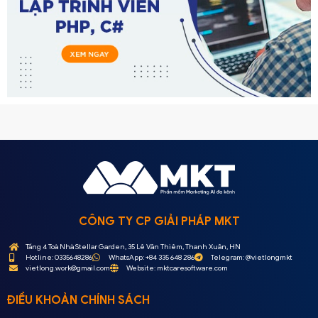
CÔNG TY CP GIẢI PHÁP MKT
Tầng 4 Toà Nhà Stellar Garden, 35 Lê Văn Thiêm, Thanh Xuân, HN
Hotline: 0335648286
WhatsApp: +84 335 648 286
Telegram: @vietlongmkt
vietlong.work@gmail.com
Website: mktcaresoftware.com
ĐIỀU KHOẢN CHÍNH SÁCH