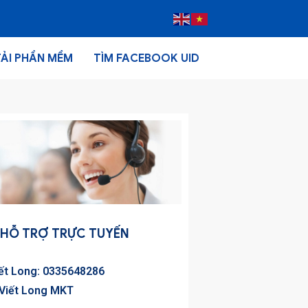
TẢI PHẦN MỀM
TÌM FACEBOOK UID
HỖ TRỢ TRỰC TUYẾN
iết Long: 0335648286
 Viết Long MKT