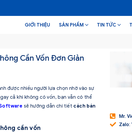
GIỚI THIỆU
SẢN PHẨM
TIN TỨC
Không Cần Vốn Đơn Giản
anh được nhiều người lựa chọn nhờ vào sự
 ngay cả khi không có vốn, bạn vẫn có thể
Software
sẽ hướng dẫn chi tiết
cách bán
Mr. V
Zalo:
 không cần vốn