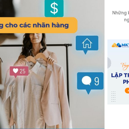
Những k
ng