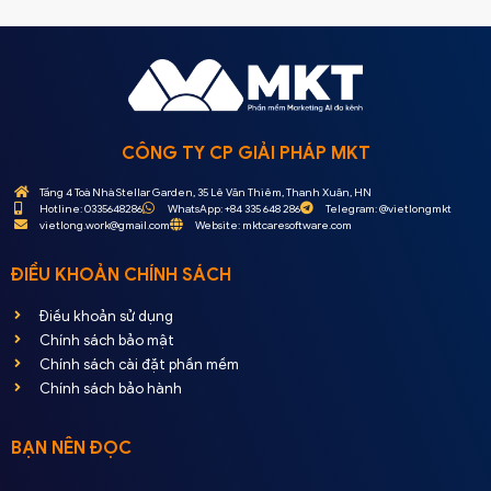
CÔNG TY CP GIẢI PHÁP MKT
Tầng 4 Toà Nhà Stellar Garden, 35 Lê Văn Thiêm, Thanh Xuân, HN
Hotline: 0335648286
WhatsApp: +84 335 648 286
Telegram: @vietlongmkt
vietlong.work@gmail.com
Website: mktcaresoftware.com
ĐIỀU KHOẢN CHÍNH SÁCH
Điều khoản sử dụng
Chính sách bảo mật
Chính sách cài đặt phần mềm
Chính sách bảo hành
BẠN NÊN ĐỌC