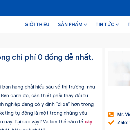
GIỚI THIỆU
SẢN PHẨM
TIN TỨC
ng chi phí 0 đồng dễ nhất,
i bán hàng phải hiểu sâu về thị trường, nhu
Bên cạnh đó, cần thiết phải thay đổi tư
nh nghiệp đang có ý định “đi xa” hơn trong
rketing tự động là một trong những yêu
Mr. V
ện nay. Tại sao vậy? Và làm thế nào để
xây
Zalo: