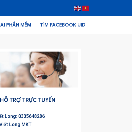
TẢI PHẦN MỀM
TÌM FACEBOOK UID
HỖ TRỢ TRỰC TUYẾN
iết Long: 0335648286
 Viết Long MKT