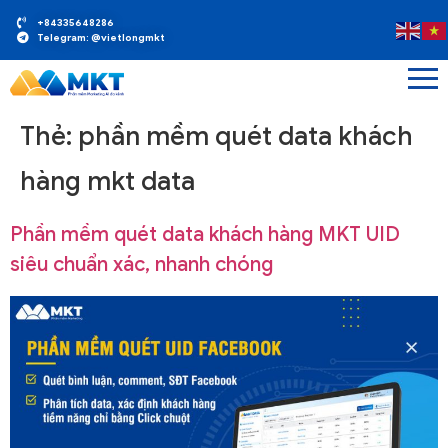
+84335648286
Telegram: @vietlongmkt
Thẻ:
phần mềm quét data khách
hàng mkt data
Phần mềm quét data khách hàng MKT UID
siêu chuẩn xác, nhanh chóng