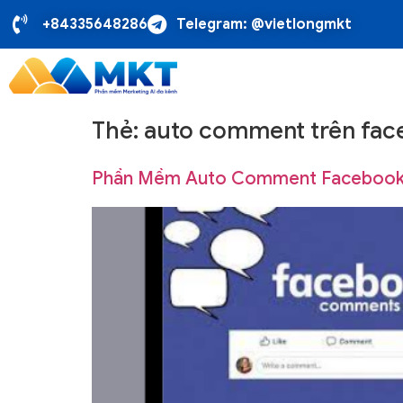
+84335648286
Telegram: @vietlongmkt
Thẻ:
auto comment trên fa
Phần Mềm Auto Comment Facebook