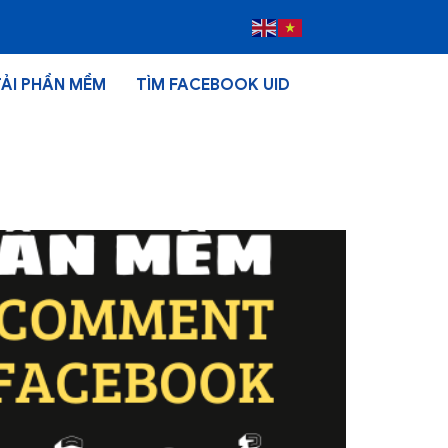
TẢI PHẦN MỀM
TÌM FACEBOOK UID