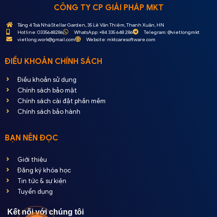
CÔNG TY CP GIẢI PHÁP MKT
Tầng 4 Toà Nhà Stellar Garden, 35 Lê Văn Thiêm, Thanh Xuân, HN
Hotline: 0335648286
WhatsApp: +84 335 648 286
Telegram: @vietlongmkt
vietlong.work@gmail.com
Website: mktcaresoftware.com
ĐIỀU KHOẢN CHÍNH SÁCH
Điều khoản sử dụng
Chính sách bảo mật
Chính sách cài đặt phần mềm
Chính sách bảo hành
BẠN NÊN ĐỌC
Giới thiệu
Đăng ký khóa học
Tin tức & sự kiện
Tuyển dụng
Kết nối với chúng tôi