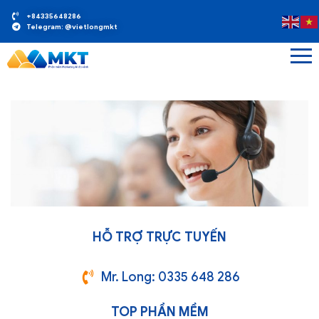
+84335648286
Telegram: @vietlongmkt
HỖ TRỢ TRỰC TUYẾN
Mr. Long: 0335 648 286
TOP PHẦN MỀM