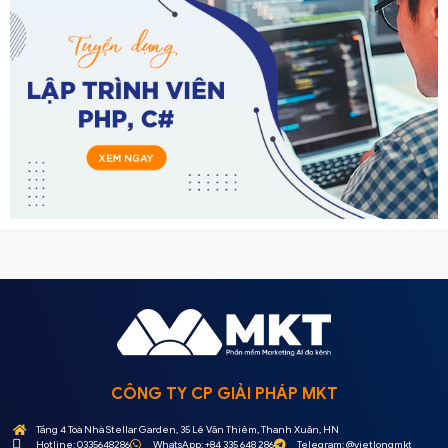
CÔNG TY CP GIẢI PHÁP MKT
Tầng 4 Toà Nhà Stellar Garden, 35 Lê Văn Thiêm, Thanh Xuân, HN
Hotline: 0335648286
WhatsApp: +84 335 648 286
Telegram: @vietlongmkt